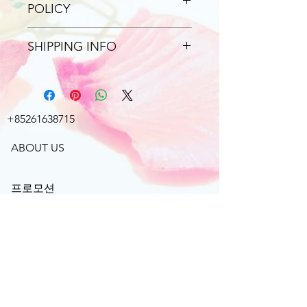
스타터 키트에는 다음이 포함
POLICY
됩니다.
I’m a Return and Refund
1 스트레스 어웨이 ™ ️ 5ml
SHIPPING INFO
policy. I’m a great place to let
1 AromaGlide ™ ️ 롤러 부속품
your customers know what to
I'm a shipping policy. I'm a
1 Thieves 손 청정기 29-ml
do in case they are
great place to add more
5 그것을 좋아합니까? 공유하
dissatisfied with their
information about your
세요! 명함 (영어)
+85261638715
purchase. Having a
shipping methods, packaging
5 그것을 좋아합니까? 공유하
straightforward refund or
and cost. Providing
ABOUT US
세요! 명함 (중국어)
exchange policy is a great
straightforward information
10 좋아요? 공유하세요! 기름
way to build trust and
about your shipping policy is
병
프로모션
reassure your customers that
a great way to build trust and
2 NingXia Red 60ml 샘플
SHOP
they can buy with confidence.
reassure your customers that
1 닝샤 레드 750ml 2 팩
they can buy from you with
1 닝샤 레드 싱글 30ct
영리빙 소개
confidence.
1 회원 리소스 자료
고객센터
1 제품 가이드